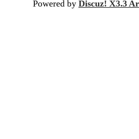
Powered by
Discuz! X3.3 Ar