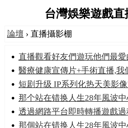
台灣娛樂遊戲直播交流
論壇
› 直播攝影棚
直播觀看好友們遊玩他們最愛
醫療健康宣傳片+手術直播,我
短剧升级 IP系列化热天美影
那个站在错换人生28年風波中
透過網路平台即時轉播遊戲過
那個站在错换人生28年風波中心