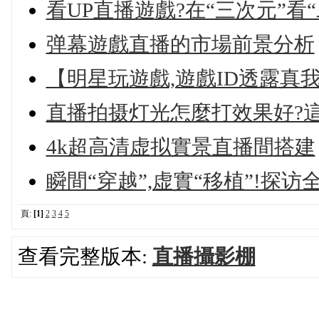
看UP直播遊戲?在“三次元”看
弹幕遊戲直播的市場前景分析
【明星玩遊戲,遊戲ID透露真我
直播拍摄灯光怎麼打效果好?
4k超高清虚拟實景直播間搭建
瞬間“穿越”,虚實“移植”!探
頁:
[1]
2
3
4
5
查看完整版本:
直播攝影棚