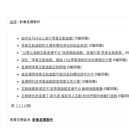
論壇
› 影像直播製作
如何在TikTok上進行弹幕互動遊戲?
(0篇回復)
弹幕互動遊戲對主播有哪些潜在的收益来源?
(0篇回復)
“云鹭云遊戲互動直播平台”深度赋能遊戲、直播行業 带来全新產業...
(
深扒「弹幕互動遊戲」風險,11位專業律師告诉你要關注什麼
(0篇回復)
直播間弹幕互動遊戲定制開發
(0篇回復)
做直播間弹幕互動遊戲可能涉及到哪些證件许可
(0篇回復)
直播間抖音弹幕遊戲開發需要注意什麼?
(0篇回復)
互動娛樂新潮流!打造專属遊戲直播平台,解锁無限樂趣
(0篇回復)
王鹤棣也来直播了,跟九尾,孤影等人互動,粉丝們期待偶像打遊戲
(0篇回
頁:
1
2
3
4
[5]
查看完整版本:
影像直播製作