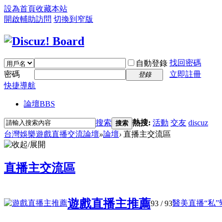
設為首頁
收藏本站
開啟輔助訪問
切換到窄版
找回密碼
自動登錄
密碼
立即註冊
登錄
快捷導航
論壇
BBS
搜索
熱搜:
活動
交友
discuz
搜索
台灣娛樂遊戲直播交流論壇
»
論壇
›
直播主交流區
直播主交流區
遊戲直播主推薦
醫美直播“私”變
93
/ 93