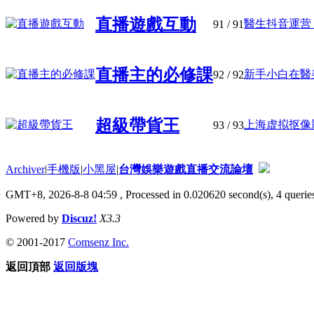
直播遊戲互動
醫生抖音運营 20
91
/ 91
直播主的必修課
新手小白在醫美
92
/ 92
超級帶貨王
上海虚拟抠像影
93
/ 93
Archiver
|
手機版
|
小黑屋
|
台灣娛樂遊戲直播交流論壇
GMT+8, 2026-8-8 04:59
, Processed in 0.020620 second(s), 4 queries
Powered by
Discuz!
X3.3
© 2001-2017
Comsenz Inc.
返回頂部
返回版塊