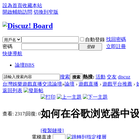
設為首頁
收藏本站
開啟輔助訪問
切換到窄版
找回密碼
自動登錄
密碼
立即註冊
登錄
快捷導航
論壇
BBS
搜索
熱搜:
活動
交友
discuz
搜索
台灣娛樂遊戲直播交流論壇
»
論壇
›
遊戲直播
›
遊戲平台推薦
›
返回列表
如何在谷歌浏览器中
查看:
2317
|
回復:
0
[複製鏈接]
電梯直達